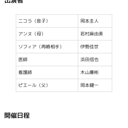
出演者
二コラ（息子）
岡本圭人
アンヌ（母）
若村麻由美
ソフィア（再婚相手）
伊勢佳世
医師
浜田信也
看護師
木山廉彬
ピエール（父）
岡本健一
開催日程