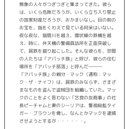
無象の人々がつぎつぎと集まってきた。彼ら
は、いくら危険だろうが、いくら立ち入り禁止
の国家財産だろうが、おかまいなし。目の前の
お宝を、指をくわえて見ている阿呆はいない。
夜な夜な、猫間川を越え、環状線の鉄橋を越
え、時に、弁天橋の警備員詰所を正面突破し
て、屑鉄を掘り起こした。そんな彼らを、世間
の人たちは「アパッチ族」と呼び、彼らの住む
場所を「アパッチ部落」と呼んだ―――
「アパッチ族」の親分・マック（通称：マッ
ク・ザ・ナイフ）は、屑鉄のみならず、さまざ
まなものを盗んで盗賊団を組織していた。マッ
クのことをよく思わない「乞食の友商事」の社
長ピーチャムと妻のシーリアは、警視総監タイ
ガー・ブラウンを脅し、なんとかマックを逮捕
させようとするが・・・・・・。