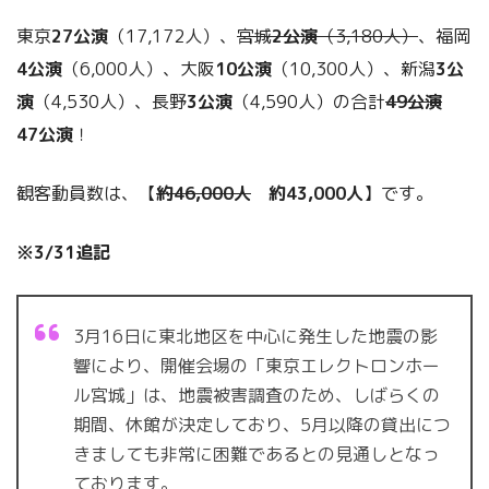
東京
27公演
（17,172人）、
宮城
2公演
（3,180人）
、福岡
4公演
（6,000人）、大阪
10公演
（10,300人）、新潟
3公
演
（4,530人）、長野
3公演
（4,590人）の合計
49公演
47公演
！
観客動員数は、【
約46,000人
約43,000人
】です。
※3/31追記
3月16日に東北地区を中心に発生した地震の影
響により、開催会場の「東京エレクトロンホー
ル宮城」は、地震被害調査のため、しばらくの
期間、休館が決定しており、5月以降の貸出につ
きましても非常に困難であるとの見通しとなっ
ております。