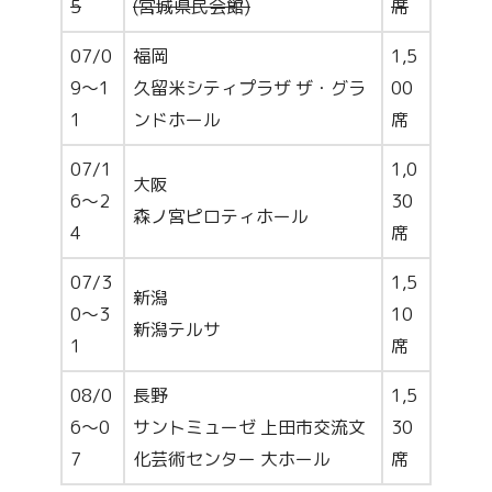
5
(宮城県民会館)
席
07/0
福岡
1,5
9～1
久留米シティプラザ ザ・グラ
00
1
ンドホール
席
07/1
1,0
大阪
6～2
30
森ノ宮ピロティホール
4
席
07/3
1,5
新潟
0～3
10
新潟テルサ
1
席
08/0
長野
1,5
6～0
サントミューゼ 上田市交流文
30
7
化芸術センター 大ホール
席