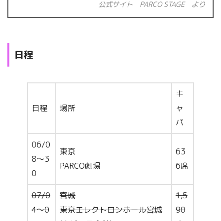
公式サイト PARCO STAGE より
日程
キ
日程
場所
ャ
パ
06/0
東京
63
8～3
PARCO劇場
6席
0
07/0
宮城
1,5
4～0
東京エレクトロンホール宮城
90