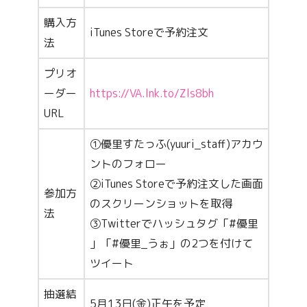
購入方
iTunes Storeで予約注文
法
プリオ
ーダー
https://VA.lnk.to/Zls8bh
URL
①優里すたっふ(yuuri_staff)アカウ
ントのフォロー
②iTunes Storeで予約注文した画面
参加方
のスクリーンショットを取得
法
③Twitterでハッシュタグ「#優里
」「#優里_うぉ」の2つを付けて
ツイート
抽選結
5月13日(金)正午を予定